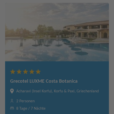
Grecotel LUXME Costa Botanica
Acharavi (Insel Korfu), Korfu & Paxi, Griechenland
2 Personen
8 Tage / 7 Nächte