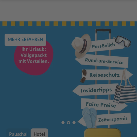
MEHR ERFAHREN
Pauschal
Hotel