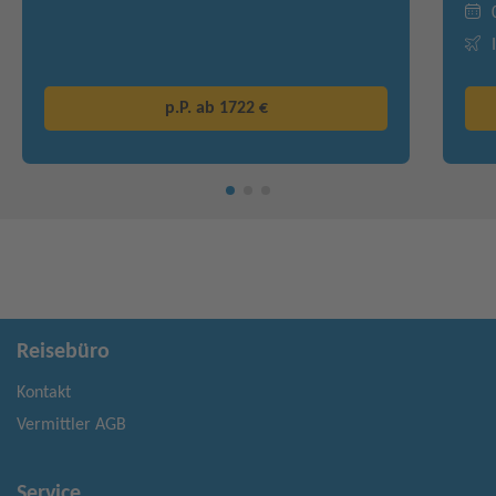
p.P. ab
1722 €
Reisebüro
Kontakt
Vermittler AGB
Service