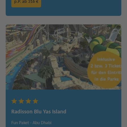
p.P. ab
316 €
Radisson Blu Yas Island
Fun Paket - Abu Dhabi