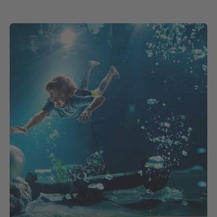
Progress
:
Loaded
:
0%
0%