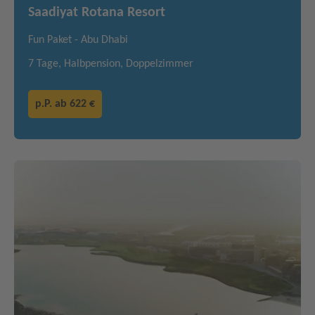
Saadiyat Rotana Resort
Fun Paket - Abu Dhabi
7 Tage, Halbpension, Doppelzimmer
p.P. ab
622 €