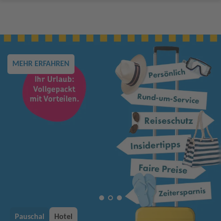
Traumurlaub auf Mauritius
BEACHCOMBER HOTELS ENTDECKEN
Pauschal
Hotel