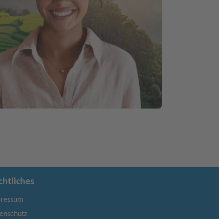
chtliches
ressum
enschutz