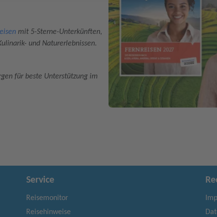
eisen
mit 5-Sterne-Unterkünften,
Kulinarik- und Naturerlebnissen.
rgen für beste Unterstützung im
Service
Re
Reisemonitor
Imp
Reisehinweise
Dat