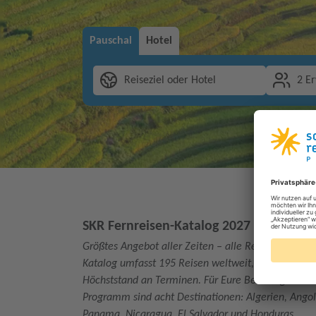
Pauschal
Hotel
Reiseziel oder Hotel
2 E
SKR Fernreisen-Katalog 2027
Größtes Angebot aller Zeiten – alle Reisen und Ter
Katalog umfasst 195 Reisen weltweit, über 30 davo
Höchststand an Terminen. Für Eure Beratung ideal: a
Programm sind acht Destinationen: Algerien, Ango
Panama, Nicaragua, El Salvador und Honduras.