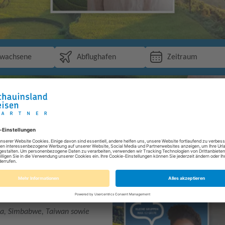
rwachsene
Abflughafen
Zeitraum
mine ab sofort buchbar. Der neue
n neu, bei gleichzeitigem
lles ist direkt verkaufbar. Neu im
la, Simbabwe, Taiwan sowie