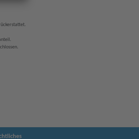
ückerstattet.
nteil.
chlossen.
chtliches