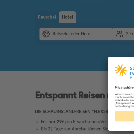
Pauschal
Hotel
Reiseziel oder Hotel
2 E
Entspannt Reisen mit der
DIE SCHAUINSLAND-REISEN "FLEX2RELAX"-TARIF
Für
nur 29€
pro Erwachsenen/Vollzahler (Kinder
Bis 22 Tage vor Abreise können Sie, ohne Angab